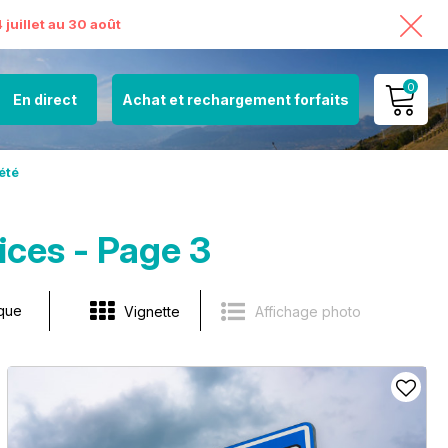
juillet au 30 août
0
En direct
Achat et rechargement forfaits
MON COMPTE
été
VOIR MON PANIER
ices - Page 3
ique
Vignette
Affichage photo