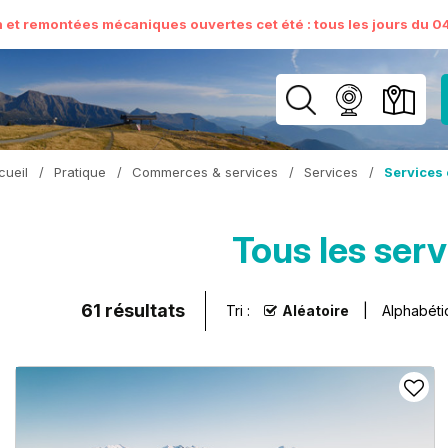
n et remontées mécaniques ouvertes cet été : tous les jours du 04 
cueil
/
Pratique
/
Commerces & services
/
Services
/
Services 
Tous les serv
61
résultats
Tri :
Aléatoire
Alphabét