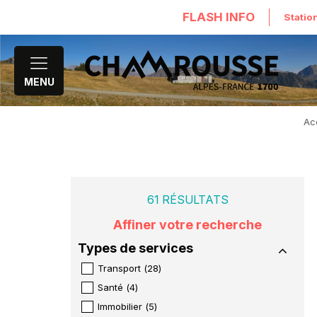
FLASH INFO
Statio
MENU
Ac
61
RÉSULTATS
Affiner votre recherche
Types de services
Transport
(
28
)
Santé
(
4
)
Immobilier
(
5
)