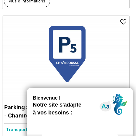
Plus d'informations
Parking Schuss des Dames (P5) Chamrousse
- Chamrousse 1750 - Roche Béranger
Transport :
Services transports
Parking