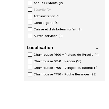
Accueil enfants
(
2
)
Sécurité
(
0
)
Administration
(
1
)
Conciergerie
(
5
)
Caisse et distributeur forfait
(
2
)
Autres services
(
9
)
Localisation
Chamrousse 1600 – Plateau de l’Arselle
(
4
)
Chamrousse 1650 - Recoin
(
16
)
Chamrousse 1700 - Villages du Bachat
(
1
)
Chamrousse 1750 - Roche Béranger
(
23
)