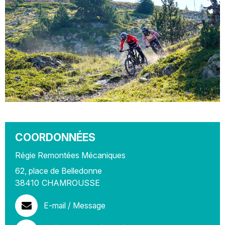
COORDONNÉES
Régie Remontées Mécaniques
62, place de Belledonne
38410
CHAMROUSSE
E-mail / Message