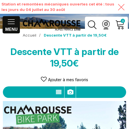
Station et remontées mécaniques ouvertes cet été : tous
les jours du 04 juillet au 30 août
0
MENU
Accueil
/
Descente VTT à partir de 19,50€
MON COMPTE
Descente VTT à partir de
VOIR MON PANIER
19,50€
Ajouter à mes favoris