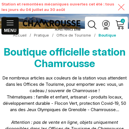
Station et remontées mécaniques ouvertes cet été : tous
les jours du 04 juillet au 30 août
0
MENU
Accueil
/
Pratique
/
Office de Tourisme
/
Boutique
MON COMPTE
Boutique officielle station
VOIR MON PANIER
Chamrousse
De nombreux articles aux couleurs de la station vous attendent
dans les Offices de Tourisme, pour emporter avec vous, un
cadeau / souvenir de Chamrousse !
Thématiques : famille et enfant, artisanat - produits locaux,
développement durable - Flocon Vert, protection Covid-19, 50
ans des Jeux Olympiques de Grenoble - Chamrousse...
Attention : pas de vente en ligne, objets uniquement
disponibles dans les Offices de Tourisme de Chamrousse