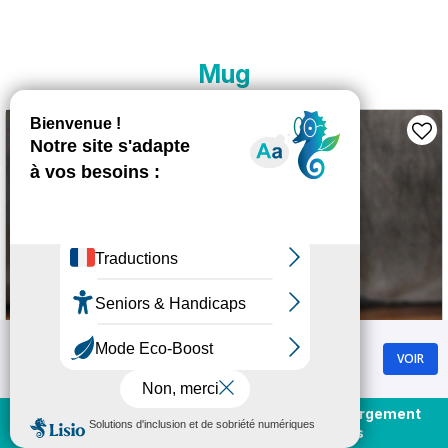
Mug
Chamrousse
VOIR
GRATUIT - Sur Google Play
Achat et rechargement
Mug mat en acier Chamrousse - 12€
En direct
forfaits