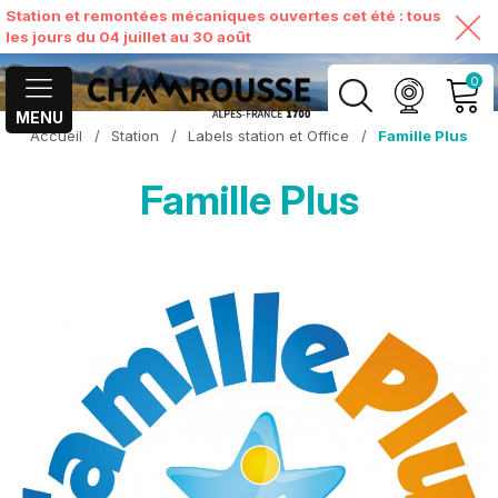
Station et remontées mécaniques ouvertes cet été : tous
les jours du 04 juillet au 30 août
0
MENU
Accueil
/
Station
/
Labels station et Office
/
Famille Plus
MON COMPTE
Famille Plus
VOIR MON PANIER