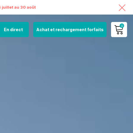
juillet au 30 août
0
En direct
Achat et rechargement forfaits
MON COMPTE
VOIR MON PANIER