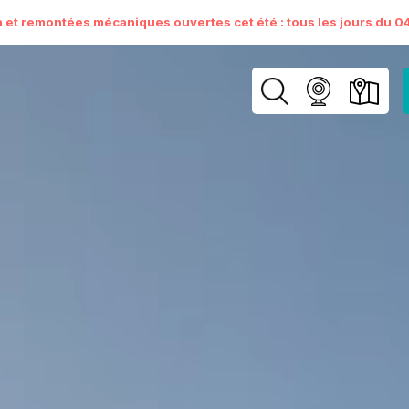
n et remontées mécaniques ouvertes cet été : tous les jours du 04 