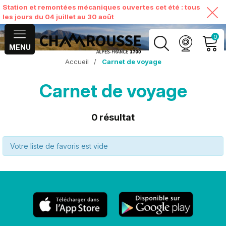
Station et remontées mécaniques ouvertes cet été : tous
les jours du 04 juillet au 30 août
0
MENU
Accueil
/
Carnet de voyage
MON COMPTE
Carnet de voyage
VOIR MON PANIER
0
résultat
Votre liste de favoris est vide