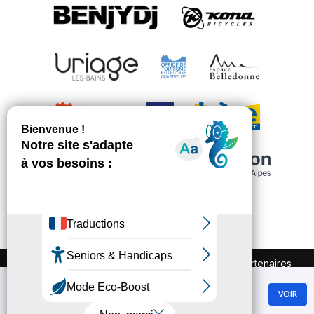
FAQ
Recrutement
Marchés publics
Partenaires
Plan du site
Mentions légales
Chamrousse
Politique de confidentialité
VOIR
GRATUIT - Sur Google Play
Conditions Générales de Vente
Gestion des cookies