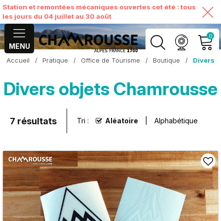
Station et remontées mécaniques ouvertes cet été : tous
les jours du 04 juillet au 30 août
0
MENU
Accueil
/
Pratique
/
Office de Tourisme
/
Boutique
/
Divers
MON COMPTE
Divers objets Chamrousse
VOIR MON PANIER
7
résultats
Tri :
Aléatoire
Alphabétique