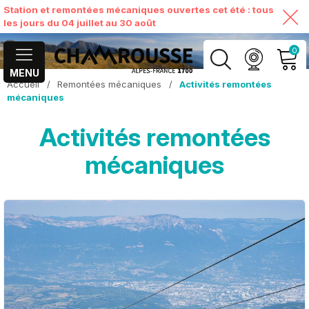
Station et remontées mécaniques ouvertes cet été : tous
les jours du 04 juillet au 30 août
0
MENU
Accueil
/
Remontées mécaniques
/
Activités remontées
MON COMPTE
mécaniques
Activités remontées
VOIR MON PANIER
mécaniques