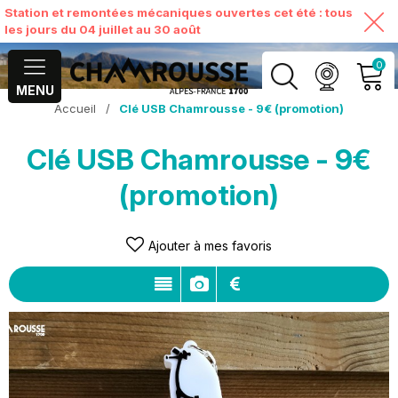
Station et remontées mécaniques ouvertes cet été : tous
les jours du 04 juillet au 30 août
0
MENU
Accueil
/
Clé USB Chamrousse - 9€ (promotion)
MON COMPTE
Clé USB Chamrousse - 9€
VOIR MON PANIER
(promotion)
Ajouter à mes favoris