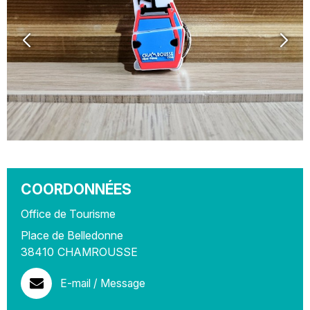
COORDONNÉES
Office de Tourisme
Place de Belledonne
38410
CHAMROUSSE
E-mail / Message