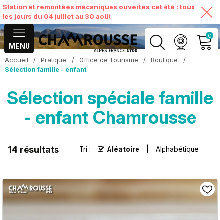
Station et remontées mécaniques ouvertes cet été : tous
les jours du 04 juillet au 30 août
0
MENU
Accueil
/
Pratique
/
Office de Tourisme
/
Boutique
/
MON COMPTE
Sélection famille - enfant
Sélection spéciale famille
VOIR MON PANIER
- enfant Chamrousse
14
résultats
Tri :
Aléatoire
Alphabétique