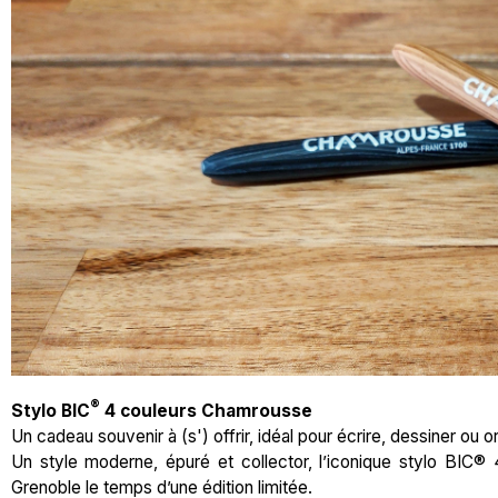
®
Stylo BIC
4 couleurs Chamrousse
Un cadeau souvenir à (s') offrir, idéal pour écrire, dessiner ou 
Un style moderne, épuré et collector, l’iconique stylo BIC®
Grenoble le temps d’une édition limitée.