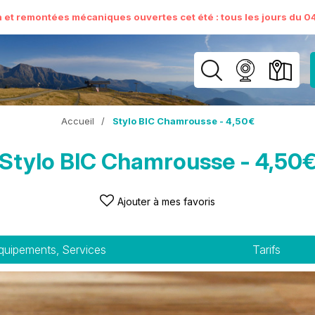
n et remontées mécaniques ouvertes cet été : tous les jours du 04 
Accueil
/
Stylo BIC Chamrousse - 4,50€
Stylo BIC Chamrousse - 4,50
Ajouter à mes favoris
quipements, Services
Tarifs