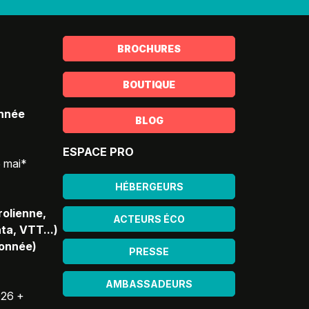
BROCHURES
BOUTIQUE
année
BLOG
ESPACE PRO
5 mai*
HÉBERGEURS
rolienne,
ACTEURS ÉCO
ta, VTT...)
donnée)
PRESSE
AMBASSADEURS
026 +