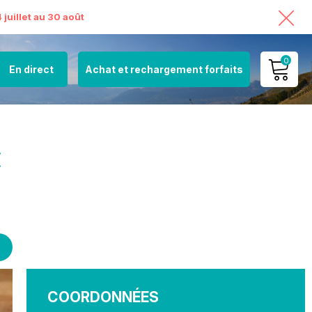
juillet au 30 août
0
En direct
Achat et rechargement forfaits
MON COMPTE
VOIR MON PANIER
€
COORDONNÉES