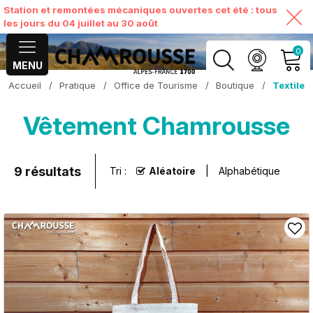
Station et remontées mécaniques ouvertes cet été : tous
les jours du 04 juillet au 30 août
0
MENU
Accueil
/
Pratique
/
Office de Tourisme
/
Boutique
/
Textile
MON COMPTE
Vêtement Chamrousse
VOIR MON PANIER
9
résultats
Tri :
Aléatoire
Alphabétique