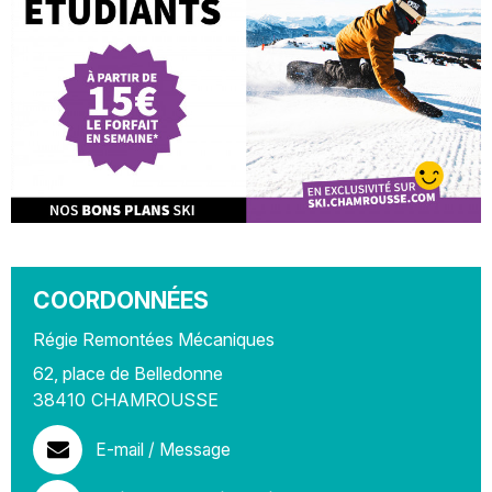
COORDONNÉES
Régie Remontées Mécaniques
62, place de Belledonne
38410
CHAMROUSSE
E-mail / Message