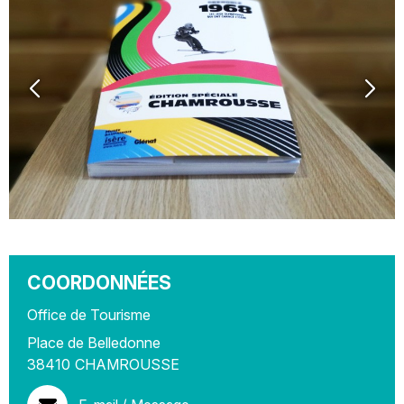
COORDONNÉES
Office de Tourisme
Place de Belledonne
38410
CHAMROUSSE