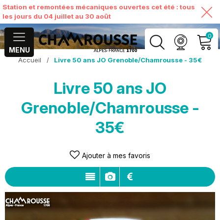
Station et remontées mécaniques ouvertes cet été : tous
les jours du 04 juillet au 30 août
0
MENU
Accueil
/
Livre 50 ans JO Grenoble/Chamrousse - 35€
MON COMPTE
Livre 50 ans JO
VOIR MON PANIER
Grenoble/Chamrousse -
35€
Ajouter à mes favoris