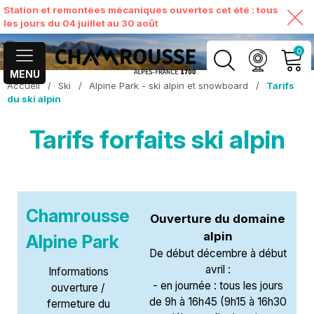
Station et remontées mécaniques ouvertes cet été : tous
les jours du 04 juillet au 30 août
0
MENU
Accueil
/
Ski
/
Alpine Park - ski alpin et snowboard
/
Tarifs
MON COMPTE
du ski alpin
Tarifs forfaits ski alpin
VOIR MON PANIER
Chamrousse
Ouverture du domaine
alpin
Alpine Park
De début décembre à début
avril :
Informations
- en journée : tous les jours
ouverture /
de 9h à 16h45 (9h15 à 16h30
fermeture du