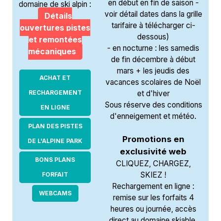
en début en fin de saison -
domaine de ski alpin :
voir détail dates dans la grille
Détails
tarifaire à télécharger ci-
ouvertures pistes
dessous)
et remontées
- en nocturne : les samedis
mécaniques
de fin décembre à début
mars + les jeudis des
ACHAT ET
vacances scolaires de Noël
RECHARGEMENT
et d'hiver
Sous réserve des conditions
EN LIGNE
d'enneigement et météo.
PLAN DES PISTES
Promotions en
DE L'ALPINE PARK
exclusivité web
BONS PLANS
CLIQUEZ, CHARGEZ,
SKIEZ !
FORFAIT
Rechargement en ligne :
WEBCAMS
remise sur les forfaits 4
heures ou journée, accès
direct au domaine skiable,