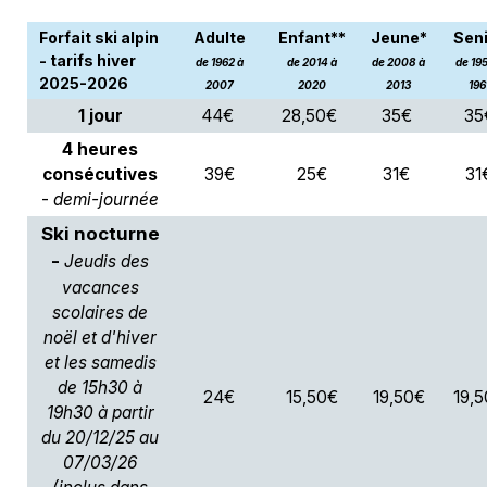
Forfait ski alpin
Adulte
Enfant**
Jeune*
Sen
- tarifs hiver
de 1962 à
de 2014 à
de 2008 à
de 195
2025-2026
2007
2020
2013
196
1 jour
44€
28,50€
35€
35
4 heures
consécutives
39€
25€
31€
31
-
demi-journée
Ski nocturne
-
Jeudis des
vacances
scolaires de
noël et d'hiver
et les samedis
de 15h30 à
24€
15,50€
19,50€
19,
19h30 à partir
du 20/12/25 au
07/03/26