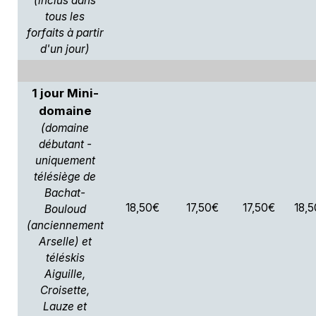
(inclus dans
tous les
forfaits à partir
d'un jour)
1 jour Mini-
domaine
(domaine
débutant -
uniquement
télésiège de
Bachat-
18,50€
17,50€
17,50€
18,
Bouloud
(anciennement
Arselle) et
téléskis
Aiguille,
Croisette,
Lauze et