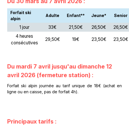
Du 30 mars au 7 avril 2026 :
Forfait ski
Adulte
Enfant**
Jeune*
Senior
alpin
1 jour
33€
21,50€
26,50€
26,50€
4 heures
29,50€
19€
23,50€
23,50€
consécutives
Du mardi 7 avril jusqu'au dimanche 12
avril 2026 (fermeture station) :
Forfait ski alpin journée au tarif unique de 18€ (achat en
ligne ou en caisse, pas de forfait 4h).
Principaux tarifs :