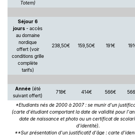
Totem)
Séjour 6
jours
- accès
au domaine
nordique
238,50€
159,50€
191€
19
offert (voir
conditions grille
complète
tarifs)
Année
(été
718€
414€
566€
56
suivant offert)
*Etudiants nés de 2000 à 2007 : se munir d'un justificat
(carte d'étudiant comportant la date de validité pour l'a
date de naissance et photo ou un certificat de scolar
d'identité).
**Sur présentation d'un justificatif d'âge : carte d'identi