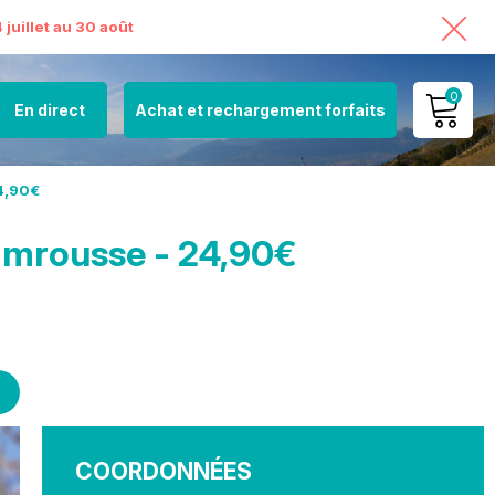
juillet au 30 août
0
En direct
Achat et rechargement forfaits
MON COMPTE
24,90€
VOIR MON PANIER
hamrousse - 24,90€
COORDONNÉES