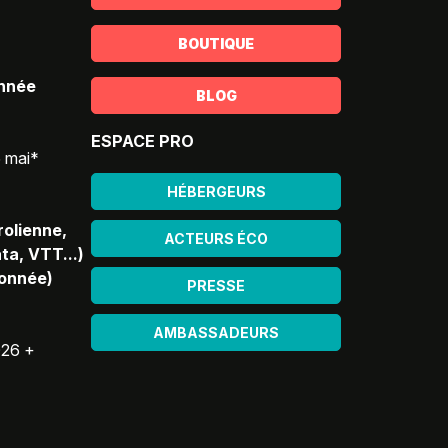
BOUTIQUE
année
BLOG
ESPACE PRO
5 mai*
HÉBERGEURS
rolienne,
ACTEURS ÉCO
ta, VTT...)
donnée)
PRESSE
AMBASSADEURS
026 +