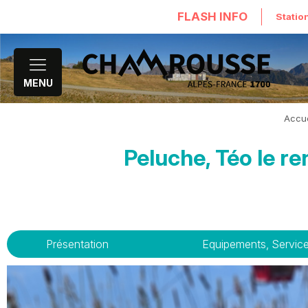
FLASH INFO
Statio
MENU
Accue
Peluche, Téo le r
Présentation
Equipements, Servic