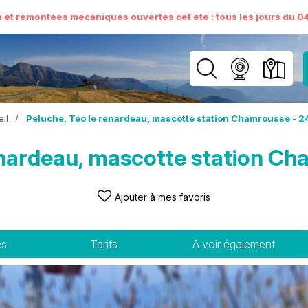
n et remontées mécaniques ouvertes cet été : tous les jours du 04 
il
/
Peluche, Téo le renardeau, mascotte station Chamrousse - 
enardeau, mascotte station C
Ajouter à mes favoris
es
Tarifs
A voir également