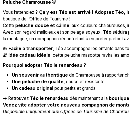
Peluche Chamrousse
🦊
Vous l’attendiez ?
Ça y est Téo est arrivé ! Adoptez Téo, 
boutique de l’Office de Tourisme !
Cette
peluche douce et câline
, aux couleurs chaleureuses, 
Avec son regard malicieux et son pelage soyeux,
Téo
séduira p
la montagne, un compagnon réconfortant à emporter partout a
🎒
Facile à transporter
, Téo accompagne les enfants dans tou
🎁
Idée cadeau idéale
, cette peluche mascotte ravira les a
Pourquoi adopter Téo le renardeau ?
Un souvenir authentique
de Chamrousse à rapporter ch
Une peluche de qualité
, douce et résistante
Un cadeau original
pour petits et grands
➡️ Retrouvez
Téo le renardeau
dès maintenant à la
boutique
Venez vite adopter votre nouveau compagnon de mont
Disponible uniquement aux Offices de Tourisme de Chamro