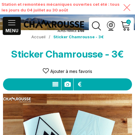
Station et remontées mécaniques ouvertes cet été : tous
les jours du 04 juillet au 30 août
0
MENU
Accueil
/
Sticker Chamrousse - 3€
MON COMPTE
Sticker Chamrousse - 3€
VOIR MON PANIER
Ajouter à mes favoris