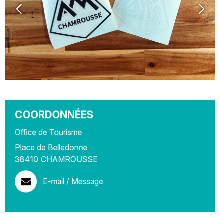
COORDONNÉES
Office de Tourisme
Place de Belledonne
38410
CHAMROUSSE
E-mail / Message