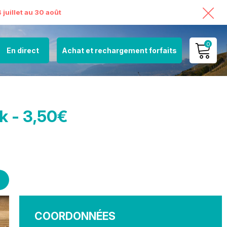
juillet au 30 août
0
En direct
Achat et rechargement forfaits
MON COMPTE
VOIR MON PANIER
k - 3,50€
COORDONNÉES