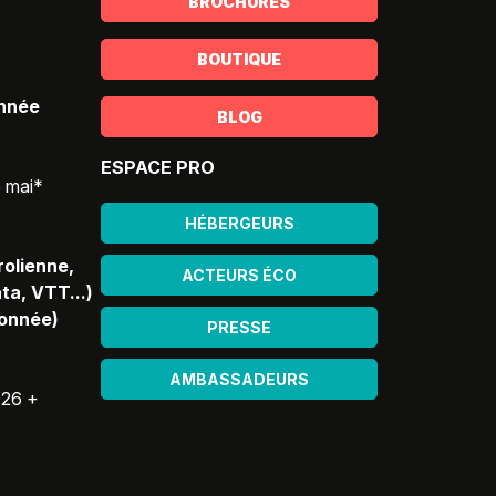
BROCHURES
BOUTIQUE
année
BLOG
ESPACE PRO
5 mai*
HÉBERGEURS
rolienne,
ACTEURS ÉCO
ta, VTT...)
donnée)
PRESSE
AMBASSADEURS
026 +