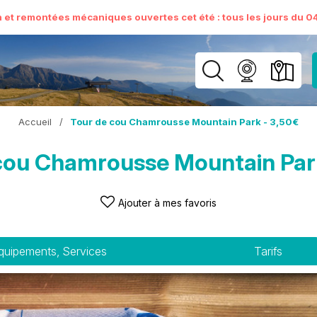
n et remontées mécaniques ouvertes cet été : tous les jours du 04 
Accueil
/
Tour de cou Chamrousse Mountain Park - 3,50€
cou Chamrousse Mountain Par
Ajouter à mes favoris
quipements, Services
Tarifs