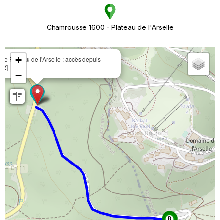
Chamrousse 1600 - Plateau de l'Arselle
+
nne Plateau de l'Arselle : accès depuis
L2]
−