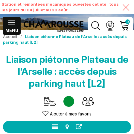
Station et remontées mécaniques ouvertes cet été : tous
les jours du 04 juillet au 30 août
0
MENU
Accueil
/
Liaison piétonne Plateau de l'Arselle : accès depuis
MON COMPTE
parking haut [L2]
Liaison piétonne Plateau de
VOIR MON PANIER
l'Arselle : accès depuis
parking haut [L2]
Ajouter à mes favoris