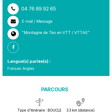
04 76 89 92 65
E-mail / Message
"Montagne de Téo en VTT / VTTAE"
Langue(s) parlée(s) :
Français
Anglais
PARCOURS
Type d'itinéraire
:
BOUCLE
3.3
km (distance)