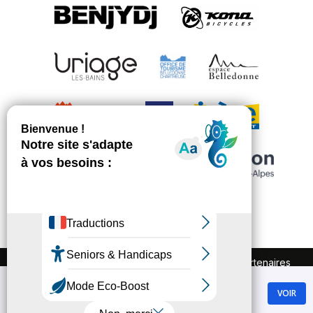
FAQ
Recrutement
Marchés publics
Partenaires
Plan du site
Mentions légales
Chamrousse
Politique de confidentialité
VOIR
GRATUIT - Sur Google Play
Conditions Générales de Vente
Gestion des cookies