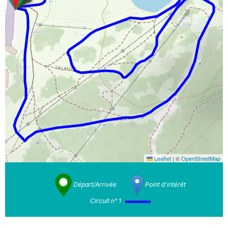
Leaflet
|
©
OpenStreetMap
Départ/Arrivée
Point d'intérêt
Circuit n° 1