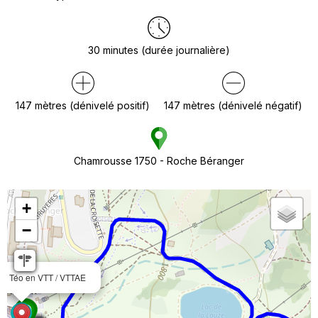
30
minutes (durée journalière)
147
mètres (dénivelé positif)
147
mètres (dénivelé négatif)
Chamrousse 1750 - Roche Béranger
+
−
e Téo en VTT / VTTAE