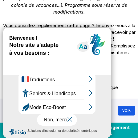
colonie de vacances...).
Programme sous réserve de
modifications.
Vous consultez régulièrement cette page ? Inscrivez-vous à la
"
newsletter du programme d'animation
" pour recevoir par
mail le programme des animations à venir !
Vous organisez une manifestation à Chamrousse ? Remplissez
le
formulaire "Apidae Event"
dédié aux organisateurs
d'événements.
40
résultats
Tri :
Aléatoire
Date
Alphabétique
Chamrousse
JOUR
SEMAINE
VOIR
GRATUIT - Sur Google Play
Achat et rechargement
En direct
forfaits