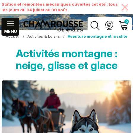
Station et remontées mécaniques ouvertes cet été : tous
les jours du 04 juillet au 30 août
0
MENU
Accueil
/
Activités & Loisirs
/
Aventure montagne et insolite
MON COMPTE
Activités montagne :
VOIR MON PANIER
neige, glisse et glace