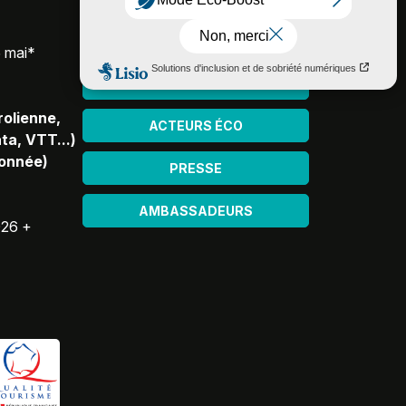
ESPACE PRO
5 mai*
HÉBERGEURS
rolienne,
ACTEURS ÉCO
ta, VTT...)
donnée)
PRESSE
AMBASSADEURS
026 +