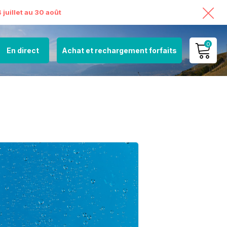
juillet au 30 août
0
En direct
Achat et rechargement forfaits
MON COMPTE
VOIR MON PANIER