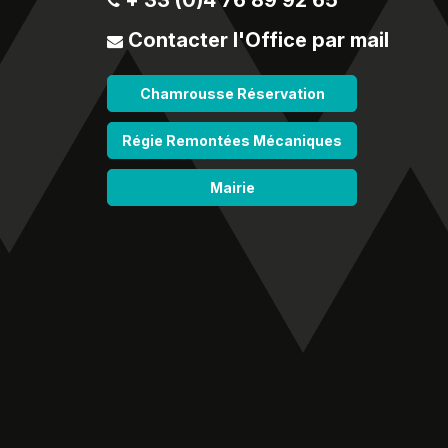
+ 33 (0)4 76 89 92 65
Contacter l'Office par mail
Chamrousse Réservation
Régie Remontées Mécaniques
Mairie