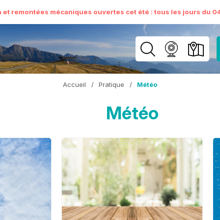
n et remontées mécaniques ouvertes cet été : tous les jours du 04 
Accueil
/
Pratique
/
Météo
Météo