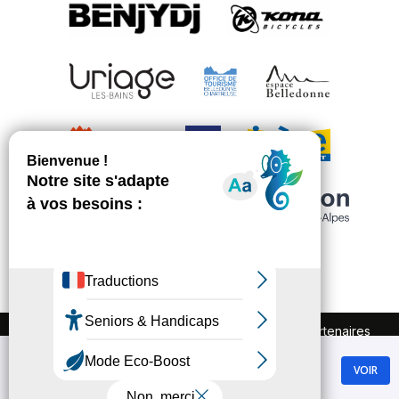
FAQ
Recrutement
Marchés publics
Partenaires
Plan du site
Mentions légales
Chamrousse
Politique de confidentialité
VOIR
GRATUIT - Sur Google Play
Conditions Générales de Vente
Gestion des cookies