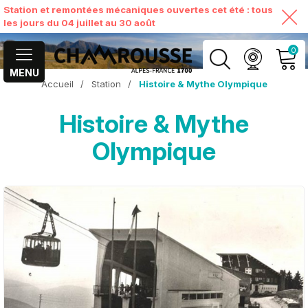
Station et remontées mécaniques ouvertes cet été : tous
les jours du 04 juillet au 30 août
0
MENU
Accueil
/
Station
/
Histoire & Mythe Olympique
MON COMPTE
Histoire & Mythe
VOIR MON PANIER
Olympique