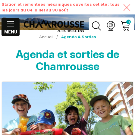
Station et remontées mécaniques ouvertes cet été : tous
les jours du 04 juillet au 30 août
0
MENU
Accueil
/
Agenda & Sorties
MON COMPTE
Agenda et sorties de
VOIR MON PANIER
Chamrousse