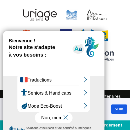
FAQ
Recrutement
Marchés publics
Partenaires
Plan du site
Mentions légales
Chamrousse
Politique de confidentialité
VOIR
GRATUIT - Sur Google Play
Conditions Générales de Vente
Gestion des cookies
Achat et rechargement
En direct