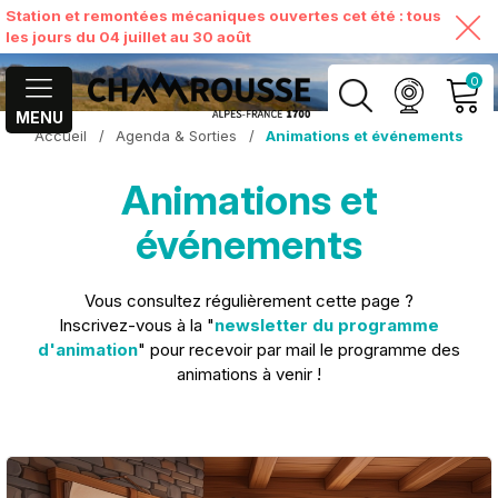
Station et remontées mécaniques ouvertes cet été : tous
les jours du 04 juillet au 30 août
0
MENU
Accueil
/
Agenda & Sorties
/
Animations et événements
MON COMPTE
Animations et
VOIR MON PANIER
événements
Vous consultez régulièrement cette page ?
Inscrivez-vous à la "
newsletter du programme
d'animation
" pour recevoir par mail le programme des
animations à venir !