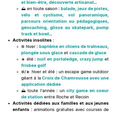
et bien-être
,
découverte artisanat
...
⛰️ en toute saison :
balade
,
jeux de pistes
,
vélo et cyclisme
,
vol panoramique
,
parcours orientation ou pédagogiques,
géocaching
,
glisse au skatepark, pump
track et bowl
...
Activités insolites
:
❄️ hiver :
baptême en chiens de traîneaux
,
plongée sous glace
et
cascade de glace
☀️ été :
nuit en portaledge
,
crazy jump
et
frisbee golf
❄️/☀️ hiver et été : un escape game outdoor
géant à la
Croix de Chamrousse avec une
application dédiée
⛰️ toute l'année : un
city game en coeur
de station
entre Roche et Recoin
Activités dédiées aux familles et aux jeunes
enfants
: animations gratuites avec courses de