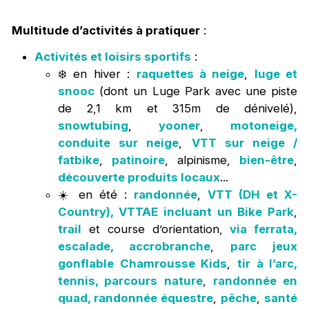
Multitude d’activités à pratiquer
:
Activités et loisirs sportifs
:
❄️ en hiver :
raquettes à neige
,
luge et
snooc
(dont un Luge Park avec une piste
de 2,1 km et 315m de dénivelé),
snowtubing
,
yooner
,
motoneige,
conduite sur neige
,
VTT sur neige /
fatbike
,
patinoire
, alpinisme,
bien-être
,
découverte produits locaux
...
☀️ en été :
randonnée
,
VTT (DH et X-
Country), VTTAE incluant un Bike Park
,
trail
et course d’orientation,
via ferrata,
escalade, accrobranche
,
parc jeux
gonflable Chamrousse Kids
,
tir à l’arc,
tennis, parcours nature
,
randonnée en
quad, randonnée équestre
,
pêche
,
santé