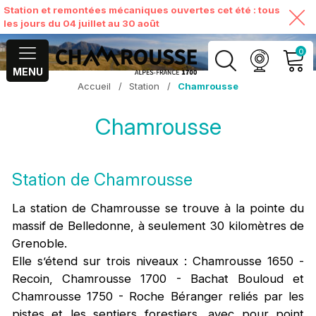
Station et remontées mécaniques ouvertes cet été : tous
les jours du 04 juillet au 30 août
0
MENU
Accueil
/
Station
/
Chamrousse
MON COMPTE
Chamrousse
VOIR MON PANIER
Station de Chamrousse
La station de Chamrousse se trouve à la pointe du
massif de Belledonne, à seulement 30 kilomètres de
Grenoble.
Elle s’étend sur trois niveaux : Chamrousse 1650 -
Recoin, Chamrousse 1700 - Bachat Bouloud et
Chamrousse 1750 - Roche Béranger reliés par les
pistes et les sentiers forestiers, avec pour point