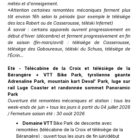
météo et d'enneigement.
*Attention certaines remontées mécaniques ferment plus
tôt environ 16h selon la période (par exemple le télésiège
des lacs Robert ou de Casserousse, téléski Infernet)
À savoir : certains appareils ouvrent progressivement en
début d'hiver (décembre) et ferment progressivement en fin
de saison (fin-mars/avril) : télésiège de Casserousse,
télésiège des Gaboureaux, téléski du Schuss, télésiège de
l'É
crin...
Eté - Télécabine de la Croix et télésiège de la
Bérangère + VTT Bike Park, tyrolienne géante
Adrenaline Park, mountain kart Deval' Park, luge sur
rail Luge Coaster et randonnée sommet Panoramic
Park
Ouverture été remontées mécaniques et station : tous les
week-ends de juin + tous les jours à partir du 04 juillet 2026
/ Fermeture saison été : 30 août 2026
Domaine VTT
Bike Park de descente avec
remontées (télécabine de la Croix et télésiège de la
Bérangère) : ouvert tous les jours de fin juin/début