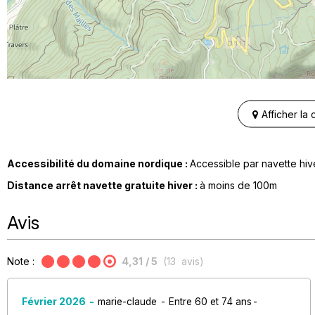
Afficher la
Accessibilité du domaine nordique :
Accessible par navette hiv
Distance arrêt navette gratuite hiver :
à moins de
100m
Avis
Note :
4,31
/ 5
(
13
avis
)
Février 2026
marie-claude
Entre 60 et 74 ans