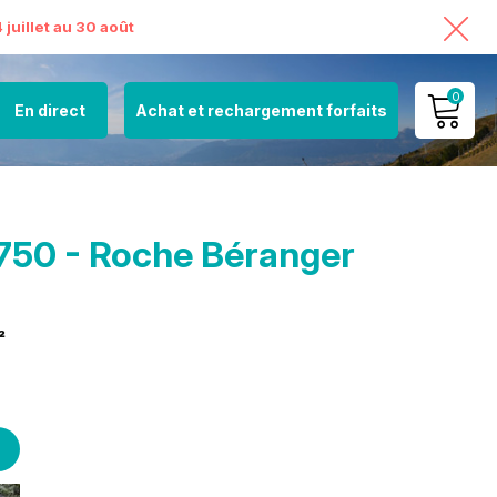
juillet au 30 août
0
En direct
Achat et rechargement forfaits
MON COMPTE
VOIR MON PANIER
750 - Roche Béranger
²