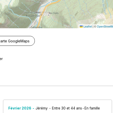
Leaflet
|
©
OpenStreet
 carte GoogleMaps
er
Février 2026
Jérémy
Entre 30 et 44 ans
En famille