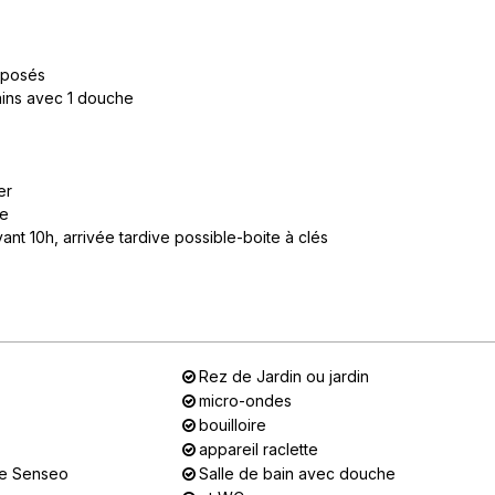
erposés
ains avec 1 douche
er
ue
vant 10h
arrivée tardive possible-boite à clés
Rez de Jardin ou jardin
micro-ondes
bouilloire
appareil raclette
te Senseo
Salle de bain avec douche