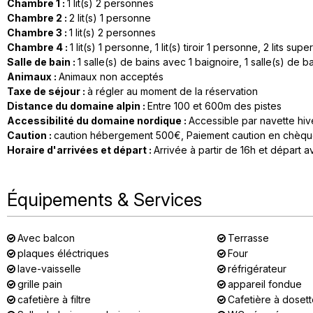
Chambre 1
:
1
lit(s) 2 personnes
Chambre 2
:
2
lit(s) 1 personne
Chambre 3
:
1
lit(s) 2 personnes
Chambre 4
:
1
lit(s) 1 personne
1
lit(s) tiroir 1 personne
2
lits sup
Salle de bain
:
1
salle(s) de bains avec 1 baignoire
1
salle(s) de b
Animaux
:
Animaux non acceptés
Taxe de séjour
:
à régler au moment de la réservation
Distance du domaine alpin
:
Entre 100 et 600m des pistes
Accessibilité du domaine nordique
:
Accessible par navette hiv
Caution
:
caution hébergement
500€
Paiement caution en chèq
Horaire d'arrivées et départ
:
Arrivée à partir de 16h et départ a
Équipements & Services
Avec balcon
Terrasse
plaques éléctriques
Four
lave-vaisselle
réfrigérateur
grille pain
appareil fondue
cafetière à filtre
Cafetière à doset