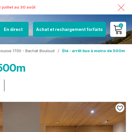
juillet au 30 août
0
En direct
Achat et rechargement forfaits
MON COMPTE
mrousse 1700 - Bachat Bouloud
/
Été - arrêt bus à moins de 500m
VOIR MON PANIER
e 500m