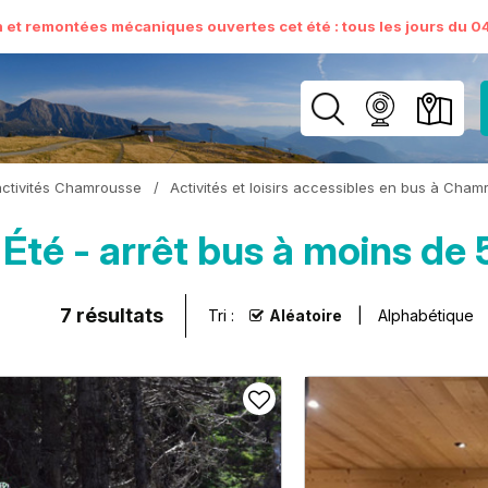
n et remontées mécaniques ouvertes cet été : tous les jours du 04 
activités Chamrousse
/
Activités et loisirs accessibles en bus à Cha
Été - arrêt bus à moins d
7
résultats
Tri :
Aléatoire
Alphabétique