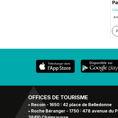
Pa
CH
Arr
P
OFFICES
DE TOURISME
•
Recoin - 1650 : 42 place de Belledonne
•
Roche Béranger - 1750 : 478 avenue du 
38410 Chamrousse