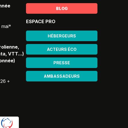
année
BLOG
ESPACE PRO
5 mai*
HÉBERGEURS
rolienne,
ACTEURS ÉCO
ta, VTT...)
donnée)
PRESSE
AMBASSADEURS
026 +