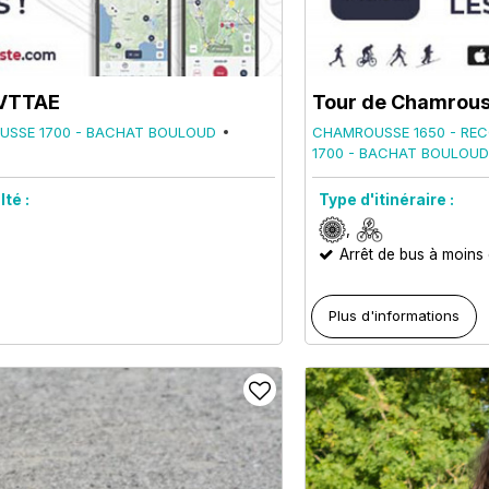
/ VTTAE
Tour de Chamrous
SSE 1700 - BACHAT BOULOUD
CHAMROUSSE 1650 - REC
1700 - BACHAT BOULOUD
lté :
Type d'itinéraire :
Arrêt de bus à moins
Plus d'informations