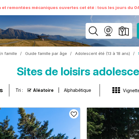
n et remontées mécaniques ouvertes cet été : tous les jours du 04 
En famille
/
Guide famille par âge
/
Adolescent été (13 à 18 ans)
/
Sites de loisirs adolesc
s
Tri :
Aléatoire
Alphabétique
Vignett