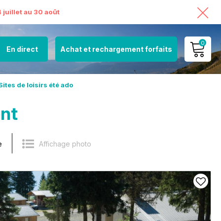
juillet au 30 août
0
En direct
Achat et rechargement forfaits
MON COMPTE
Sites de loisirs été ado
VOIR MON PANIER
ent
e
Affichage photo