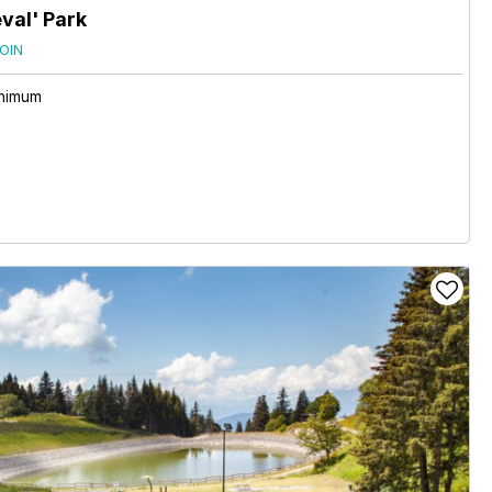
val' Park
OIN
inimum