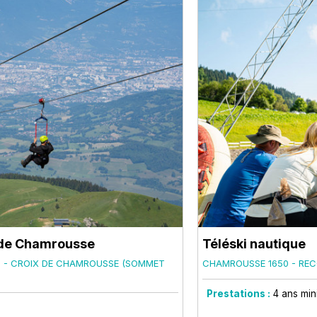
e de Chamrousse
Téléski nautique
 - CROIX DE CHAMROUSSE (SOMMET
CHAMROUSSE 1650 - REC
Prestations :
4
ans mi