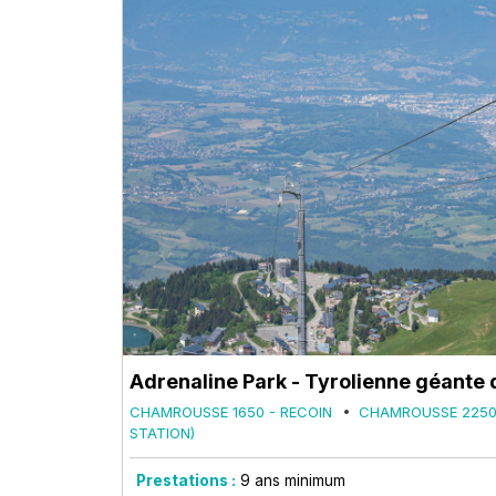
Adrenaline Park - Tyrolienne géant
CHAMROUSSE 1650 - RECOIN
CHAMROUSSE 2250
STATION)
Prestations :
9
ans minimum