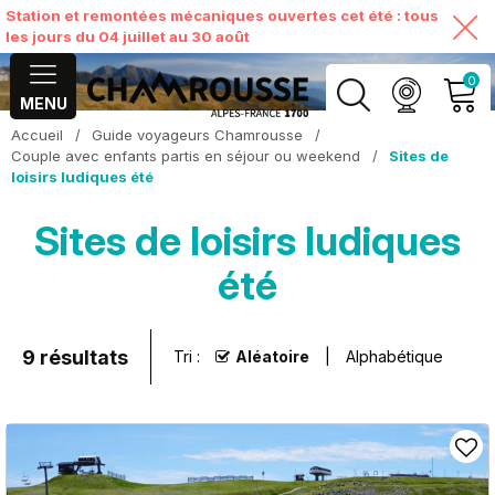
Station et remontées mécaniques ouvertes cet été : tous
les jours du 04 juillet au 30 août
0
MENU
Accueil
/
Guide voyageurs Chamrousse
/
MON COMPTE
Couple avec enfants partis en séjour ou weekend
/
Sites de
loisirs ludiques été
VOIR MON PANIER
Sites de loisirs ludiques
été
9
résultats
Tri :
Aléatoire
Alphabétique