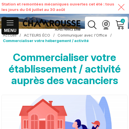
Station et remontées mécaniques ouvertes cet été : tous
les jours du 04 juillet au 30 août
0
MENU
Accueil
/
ACTEURS ÉCO
/
Communiquer avec l'Office
/
MON COMPTE
Commercialiser votre hébergement / activité
Commercialiser votre
VOIR MON PANIER
établissement / activité
auprès des vacanciers