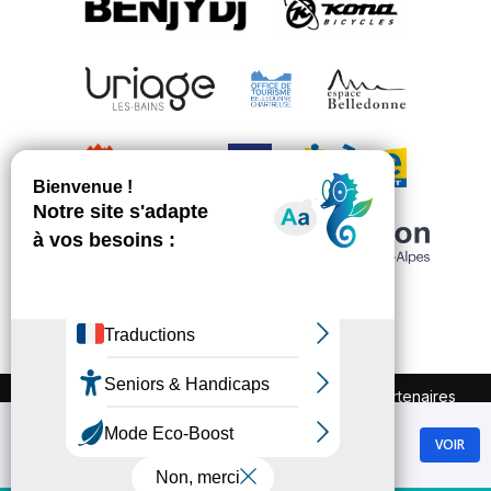
FAQ
Recrutement
Marchés publics
Partenaires
Plan du site
Mentions légales
Chamrousse
Politique de confidentialité
VOIR
GRATUIT - Sur Google Play
Conditions Générales de Vente
Gestion des cookies