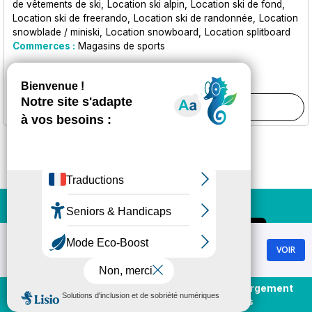
de vêtements de ski
Location ski alpin
Location ski de fond
Location ski de freerando
Location ski de randonnée
Location
snowblade / miniski
Location snowboard
Location splitboard
Commerces :
Magasins de sports
Plus d'informations
Chamrousse
VOIR
GRATUIT - Sur Google Play
Achat et rechargement
En direct
forfaits