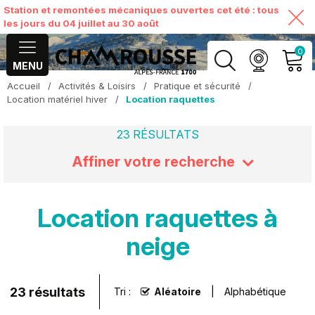
Station et remontées mécaniques ouvertes cet été : tous
les jours du 04 juillet au 30 août
0
MENU
Accueil
/
Activités & Loisirs
/
Pratique et sécurité
/
MON COMPTE
Location matériel hiver
/
Location raquettes
23
RÉSULTATS
VOIR MON PANIER
Affiner votre recherche
Location raquettes à
neige
23
résultats
Tri :
Aléatoire
Alphabétique