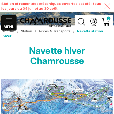
Station et remontées mécaniques ouvertes cet été : tous
les jours du 04 juillet au 30 août
0
MENU
Accueil
/
Station
/
Accès & Transports
/
Navette station
MON COMPTE
hiver
Navette hiver
VOIR MON PANIER
Chamrousse