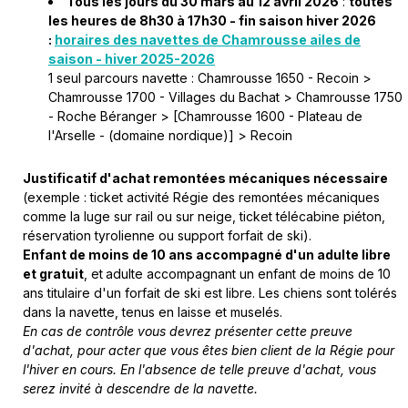
Tous les jours du 30 mars au 12 avril 2026
:
toutes
les heures de 8h30 à 17h30 - fin saison hiver 2026
:
horaires des navettes de Chamrousse ailes de
saison - hiver 2025-2026
1 seul parcours navette : Chamrousse 1650 - Recoin >
Chamrousse 1700 - Villages du Bachat > Chamrousse 1750
- Roche Béranger > [Chamrousse 1600 - Plateau de
l'Arselle - (domaine nordique)] > Recoin
Justificatif d'achat remontées mécaniques nécessaire
(exemple :
ticket activité Régie des remontées mécaniques
comme la luge sur rail ou sur neige, ticket télécabine piéton,
réservation tyrolienne ou
support forfait de ski).
Enfant de moins de 10 ans accompagné d'un adulte libre
et gratuit
, et
adulte accompagnant un enfant de moins de 10
ans titulaire d'un forfait de ski est libre. Les chiens sont tolérés
dans la navette, tenus en laisse et muselés.
En cas de contrôle vous devrez présenter cette preuve
d'achat, pour acter que vous êtes bien client de la Régie pour
l'hiver en cours. En l'absence de telle preuve d'achat, vous
serez invité à descendre de la navette.