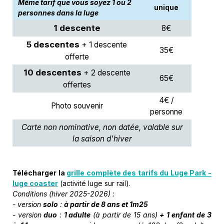
Même tarif que vous soyez 1 ou 2
unique
personnes dans la luge
1 descente
8€
5 descentes
+ 1 descente
35€
offerte
10 descentes
+ 2 descente
65€
offertes
4€ /
Photo souvenir
personne
Carte non nominative, non datée, valable sur
la saison d'hiver
Télécharger la
grille complète des tarifs du Luge Park -
luge coaster
(activité luge sur rail).
Conditions (hiver 2025-2026) :
- version
solo
:
à partir de 8 ans et 1m25
- version
duo
:
1 adulte
(à partir de 15 ans)
+ 1 enfant
de 3