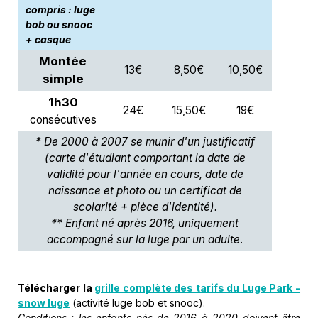
compris : luge
bob ou snooc
+ casque
Montée
13€
8,50€
10,50€
simple
1h30
24€
15,50€
19€
consécutives
* De 2000 à 2007 se munir d'un justificatif
(carte d'étudiant comportant la date de
validité pour l'année en cours, date de
naissance et photo ou un certificat de
scolarité + pièce d'identité).
** Enfant né après 2016, uniquement
accompagné sur la luge par un adulte
.
Télécharger la
grille complète des tarifs du Luge Park -
snow luge
(activité luge bob et snooc).
Conditions : les enfants nés de 2016 à 2020 doivent être