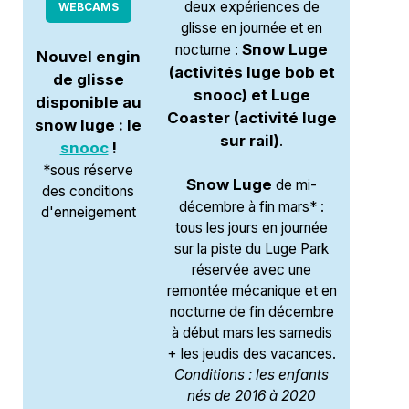
deux expériences de
WEBCAMS
glisse en journée et en
Snow Luge
nocturne :
Nouvel engin
(activités luge bob et
de glisse
snooc) et Luge
disponible au
Coaster (activité luge
snow luge : le
sur rail)
.
snooc
!
*sous réserve
Snow Luge
de mi-
des conditions
décembre à fin mars* :
d'enneigement
tous les jours en journée
sur la piste du Luge Park
réservée avec une
remontée mécanique et en
nocturne de fin décembre
à début mars les samedis
+ les jeudis des vacances.
Conditions : les enfants
nés de 2016 à 2020