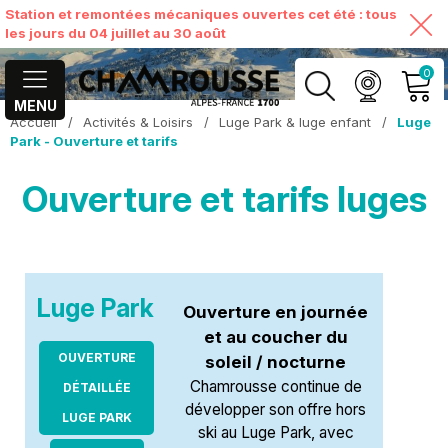
Station et remontées mécaniques ouvertes cet été : tous
les jours du 04 juillet au 30 août
0
MENU
Accueil
/
Activités & Loisirs
/
Luge Park & luge enfant
/
Luge
MON COMPTE
Park - Ouverture et tarifs
Ouverture et tarifs luges
VOIR MON PANIER
Luge Park
Ouverture en journée
et au coucher du
OUVERTURE
soleil / nocturne
Chamrousse continue de
DÉTAILLÉE
développer son offre hors
LUGE PARK
ski au Luge Park, avec