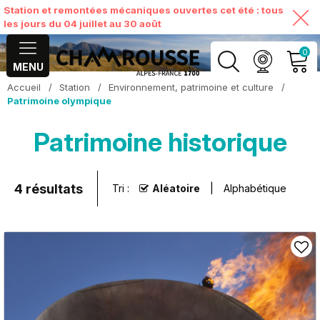
Station et remontées mécaniques ouvertes cet été : tous
les jours du 04 juillet au 30 août
0
MENU
Accueil
/
Station
/
Environnement, patrimoine et culture
/
MON COMPTE
Patrimoine olympique
Patrimoine historique
VOIR MON PANIER
4
résultats
Tri :
Aléatoire
Alphabétique