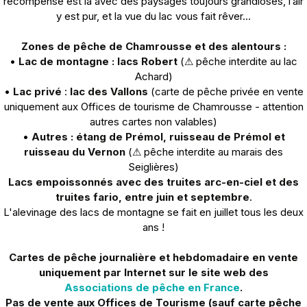
récompense est là avec des paysages toujours grandioses, l’air
y est pur, et la vue du lac vous fait rêver…
Zones de pêche de Chamrousse et des alentours :
•
Lac de montagne : lacs Robert
(⚠ pêche interdite au lac
Achard)
•
Lac privé
:
lac des Vallons
(carte de pêche privée en vente
uniquement aux Offices de tourisme de Chamrousse - attention
autres cartes non valables)
•
Autres : étang de Prémol, ruisseau de Prémol et
ruisseau du Vernon
(⚠ pêche interdite au marais des
Seiglières)
Lacs empoissonnés avec des truites arc-en-ciel et des
truites fario, entre juin et septembre
.
L'alevinage des lacs de montagne se fait en juillet tous les deux
ans !
Cartes de pêche journalière et hebdomadaire en vente
uniquement par Internet sur le site web des
Associations de pêche en France
.
Pas de vente aux Offices de Tourisme (sauf carte pêche