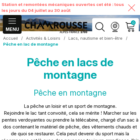
Station et remontées mécaniques ouvertes cet été : tous
les jours du 04 juillet au 30 août
0
MENU
Accueil
/
Activités & Loisirs
/
Lacs, nautisme et bien-être
/
MON COMPTE
Pêche en lac de montagne
Pêche en lacs de
VOIR MON PANIER
montagne
Pêche en montagne
La pêche un loisir et un sport de montagne.
Rejoindre le lac tant convoité, cela se mérite ! Marcher sur les
pentes verdoyantes ou prendre la télécabine, chargé d’un sac à
dos contenant le matériel de pêche, des vêtements chauds et
de quoi se restaurer. Cela peut devenir du sport mais la