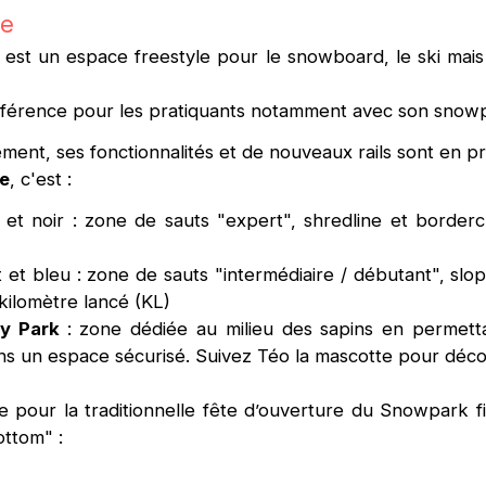
le
st un espace freestyle pour le snowboard, le ski mais 
référence pour les pratiquants notamment avec son snow
ment, ses fonctionnalités et de nouveaux rails sont en pr
e
, c'est :
et noir : zone de sauts "expert", shredline et borderc
 et bleu : zone de sauts "intermédiaire / débutant", slop
kilomètre lancé (KL)
ly Park
: zone dédiée au milieu des sapins en permetta
ns un espace sécurisé. Suivez Téo la mascotte pour déc
our la traditionnelle fête d’ouverture du Snowpark f
ottom" :