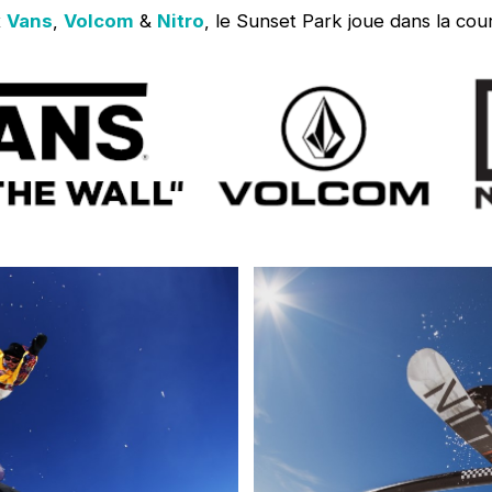
x
Vans
,
Volcom
&
Nitro
, le Sunset Park joue dans la cou