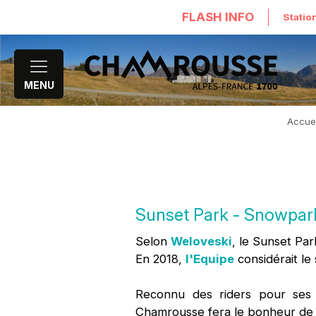
FLASH INFO
Statio
MENU
Accuei
Sunset Park - Snowpa
Selon
Weloveski
, le Sunset Pa
En 2018,
l'Equipe
considérait l
Reconnu des riders pour ses 
Chamrousse fera le bonheur de 