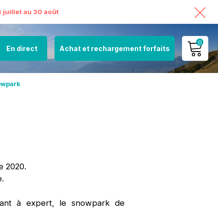
juillet au 30 août
0
En direct
Achat et rechargement forfaits
MON COMPTE
owpark
VOIR MON PANIER
e 2020.
.
ant à expert, le snowpark de