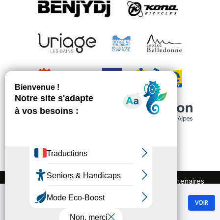
FAQ
Recrutement
Marchés publics
Partenaires
Plan du site
Mentions légales
Chamrousse
Politique de confidentialité
VOIR
GRATUIT - Sur Google Play
Conditions Générales de Vente
Gestion des cookies