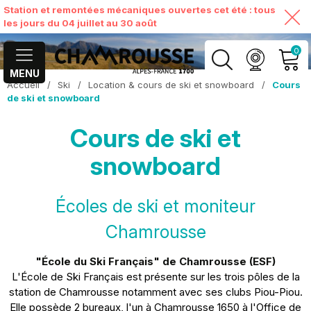
Station et remontées mécaniques ouvertes cet été : tous
les jours du 04 juillet au 30 août
0
MENU
Accueil
/
Ski
/
Location & cours de ski et snowboard
/
Cours
MON COMPTE
de ski et snowboard
Cours de ski et
VOIR MON PANIER
snowboard
Écoles de ski et moniteur
Chamrousse
"École du Ski Français" de Chamrousse (ESF)
L'École de Ski Français est présente sur les trois pôles de la
station de Chamrousse notamment avec ses clubs Piou-Piou.
Elle possède 2 bureaux, l'un à Chamrousse 1650 à l'Office de