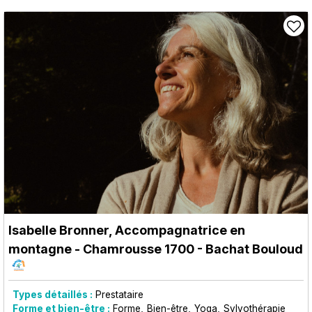
Isabelle Bronner, Accompagnatrice en
montagne
- Chamrousse 1700 - Bachat Bouloud
Types détaillés :
Prestataire
Forme et bien-être :
Forme
Bien-être
Yoga
Sylvothérapie