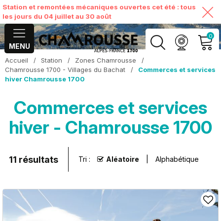
Station et remontées mécaniques ouvertes cet été : tous
les jours du 04 juillet au 30 août
0
MENU
Accueil
/
Station
/
Zones Chamrousse
/
MON COMPTE
Chamrousse 1700 - Villages du Bachat
/
Commerces et services
hiver Chamrousse 1700
VOIR MON PANIER
Commerces et services
hiver - Chamrousse 1700
11
résultats
Tri :
Aléatoire
Alphabétique