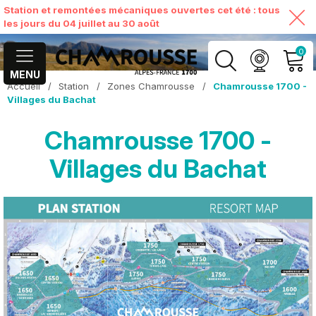
Station et remontées mécaniques ouvertes cet été : tous
les jours du 04 juillet au 30 août
0
MENU
Accueil
/
Station
/
Zones Chamrousse
/
Chamrousse 1700 -
MON COMPTE
Villages du Bachat
Chamrousse 1700 -
VOIR MON PANIER
Villages du Bachat