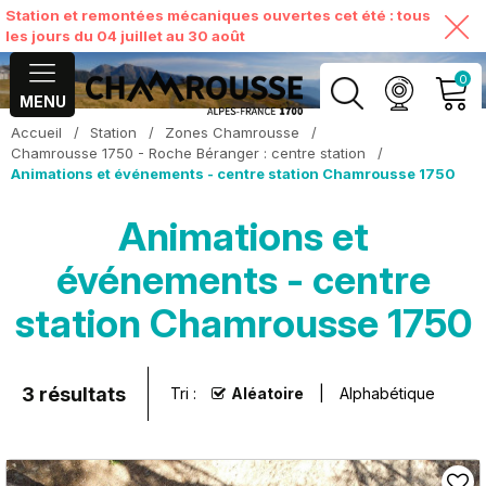
Station et remontées mécaniques ouvertes cet été : tous
les jours du 04 juillet au 30 août
0
MENU
Accueil
/
Station
/
Zones Chamrousse
/
MON COMPTE
Chamrousse 1750 - Roche Béranger : centre station
/
Animations et événements - centre station Chamrousse 1750
VOIR MON PANIER
Animations et
événements - centre
station Chamrousse 1750
3
résultats
Tri :
Aléatoire
Alphabétique