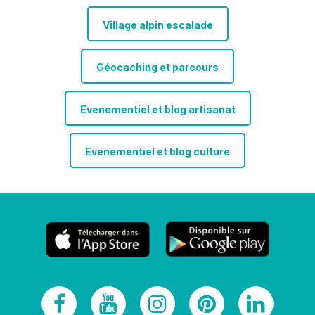
Village alpin escalade
Géocaching et parcours
Evenementiel et blog artisanat
Evenementiel et blog culture