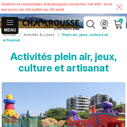
Station et remontées mécaniques ouvertes cet été : tous
les jours du 04 juillet au 30 août
0
MENU
Accueil
/
Activités & Loisirs
/
Plein air, jeux, culture et
MON COMPTE
artisanat
Activités plein air, jeux,
VOIR MON PANIER
culture et artisanat