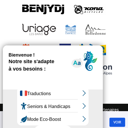
FAQ
Recrutement
Marchés publics
Partenaires
Plan du site
Mentions légales
Chamrousse
Politique de confidentialité
VOIR
GRATUIT - Sur Google Play
Conditions Générales de Vente
Gestion des cookies