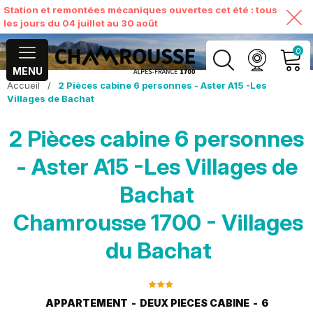
Station et remontées mécaniques ouvertes cet été : tous
les jours du 04 juillet au 30 août
0
MENU
Accueil
/
2 Pièces cabine 6 personnes - Aster A15 -Les
MON COMPTE
Villages de Bachat
2 Pièces cabine 6 personnes
VOIR MON PANIER
- Aster A15 -Les Villages de
Bachat
Chamrousse 1700 - Villages
du Bachat
APPARTEMENT
DEUX PIECES CABINE
6