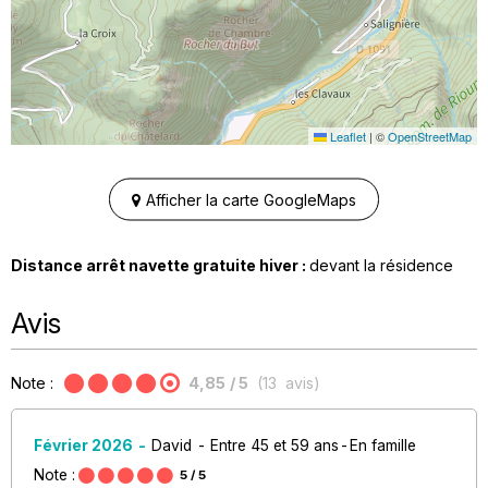
Leaflet
|
©
OpenStreetMap
Afficher la carte GoogleMaps
Distance arrêt navette gratuite hiver :
devant la résidence
Avis
Note :
4,85
/ 5
(
13
avis
)
Février 2026
David
Entre 45 et 59 ans
En famille
Note :
5
/ 5