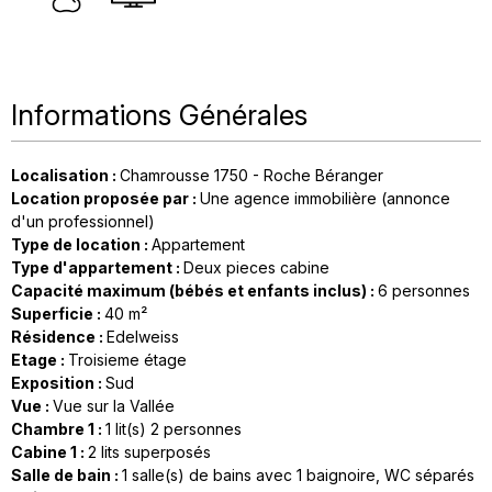
Informations Générales
Localisation
:
Chamrousse 1750 - Roche Béranger
Location proposée par
:
Une agence immobilière (annonce
d'un professionnel)
Type de location
:
Appartement
Type d'appartement
:
Deux pieces cabine
Capacité maximum (bébés et enfants inclus)
:
6 personnes
Superficie
:
40
m²
Résidence
:
Edelweiss
Etage
:
Troisieme étage
Exposition
:
Sud
Vue
:
Vue sur la Vallée
Chambre 1
:
1
lit(s) 2 personnes
Cabine 1
:
2
lits superposés
Salle de bain
:
1
salle(s) de bains avec 1 baignoire
WC séparés