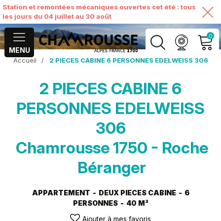
Station et remontées mécaniques ouvertes cet été : tous
les jours du 04 juillet au 30 août
0
MENU
Accueil
/
2 PIECES CABINE 6 PERSONNES EDELWEISS 306
MON COMPTE
2 PIECES CABINE 6
VOIR MON PANIER
PERSONNES EDELWEISS
306
Chamrousse 1750 - Roche
Béranger
APPARTEMENT
DEUX PIECES CABINE
6
PERSONNES
40
M²
Ajouter à mes favoris