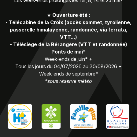
Les week-ends prolongés les 1er, 8, 14 et 25 mai*
★
Ouverture été :
-
Télécabine de la Croix (accès sommet, tyrolienne,
passerelle himalayenne, randonnée, via ferrata,
VTT...)
-
Télésiège de la Bérangère (VTT et randonnée)
Ponts de mai
*
Week-ends de juin* +
Tous les jours du 04/07/2026 au 30/08/2026 +
Week-ends de septembre*
*sous réserve météo