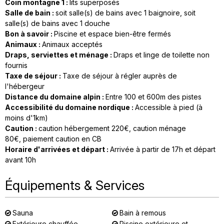
Coin montagne 1
:
lits superposés
Salle de bain
:
soit
salle(s) de bains avec 1 baignoire
soit
salle(s) de bains avec 1 douche
Bon à savoir
:
Piscine et espace bien-être fermés
Animaux
:
Animaux acceptés
Draps, serviettes et ménage
:
Draps et linge de toilette non
fournis
Taxe de séjour
:
Taxe de séjour à régler auprès de
l'hébergeur
Distance du domaine alpin
:
Entre 100 et 600m des pistes
Accessibilité du domaine nordique
:
Accessible à pied (à
moins d'1km)
Caution
:
caution hébergement
220€
caution ménage
80€
paiement caution en CB
Horaire d'arrivées et départ
:
Arrivée à partir de 17h et départ
avant 10h
Équipements & Services
Sauna
Bain à remous
Extérieure chauffée
Piscine extérieure et