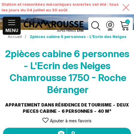
Station et remontées mécaniques ouvertes cet été : tous
les jours du 04 juillet au 30 août
0
MENU
Accueil
/
2pièces cabine 6 personnes - L'Ecrin des Neiges
MON COMPTE
2pièces cabine 6 personnes
VOIR MON PANIER
- L'Ecrin des Neiges
Chamrousse 1750 - Roche
Béranger
APPARTEMENT DANS RÉSIDENCE DE TOURISME
DEUX
PIECES CABINE
6 PERSONNES
40
M²
Ajouter à mes favoris