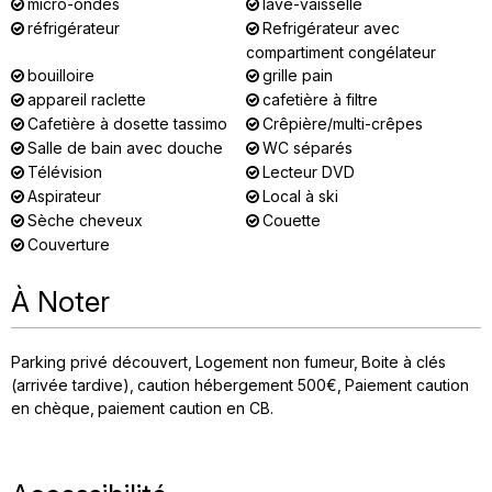
micro-ondes
lave-vaisselle
réfrigérateur
Refrigérateur avec
compartiment congélateur
bouilloire
grille pain
appareil raclette
cafetière à filtre
Cafetière à dosette tassimo
Crêpière/multi-crêpes
Salle de bain avec douche
WC séparés
Télévision
Lecteur DVD
Aspirateur
Local à ski
Sèche cheveux
Couette
Couverture
À Noter
Parking privé découvert
Logement non fumeur
Boite à clés
(arrivée tardive)
caution hébergement
500€
Paiement caution
en chèque
paiement caution en CB