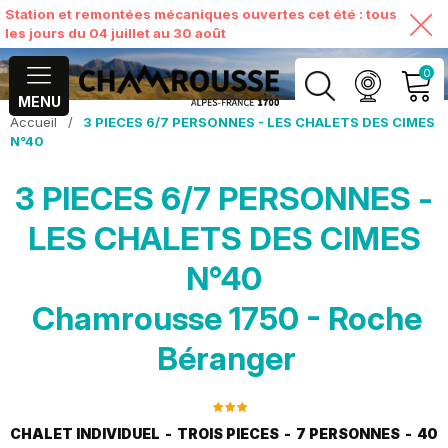
Station et remontées mécaniques ouvertes cet été : tous
les jours du 04 juillet au 30 août
0
MENU
Accueil
/
3 PIECES 6/7 PERSONNES - LES CHALETS DES CIMES
MON COMPTE
N°40
3 PIECES 6/7 PERSONNES -
VOIR MON PANIER
LES CHALETS DES CIMES
N°40
Chamrousse 1750 - Roche
Béranger
CHALET INDIVIDUEL
TROIS PIECES
7 PERSONNES
40