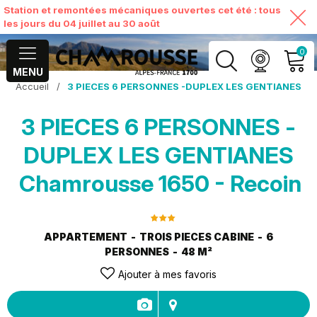
Station et remontées mécaniques ouvertes cet été : tous
les jours du 04 juillet au 30 août
0
MENU
Accueil
/
3 PIECES 6 PERSONNES -DUPLEX LES GENTIANES
MON COMPTE
3 PIECES 6 PERSONNES -
VOIR MON PANIER
DUPLEX LES GENTIANES
Chamrousse 1650 - Recoin
APPARTEMENT
TROIS PIECES CABINE
6
PERSONNES
48
M²
Ajouter à mes favoris