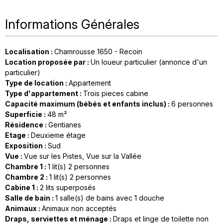
Informations Générales
Localisation
:
Chamrousse 1650 - Recoin
Location proposée par
:
Un loueur particulier (annonce d'un
particulier)
Type de location
:
Appartement
Type d'appartement
:
Trois pieces cabine
Capacité maximum (bébés et enfants inclus)
:
6 personnes
Superficie
:
48
m²
Résidence
:
Gentianes
Etage
:
Deuxieme étage
Exposition
:
Sud
Vue
:
Vue sur les Pistes
Vue sur la Vallée
Chambre 1
:
1
lit(s) 2 personnes
Chambre 2
:
1
lit(s) 2 personnes
Cabine 1
:
2
lits superposés
Salle de bain
:
1
salle(s) de bains avec 1 douche
Animaux
:
Animaux non acceptés
Draps, serviettes et ménage
:
Draps et linge de toilette non